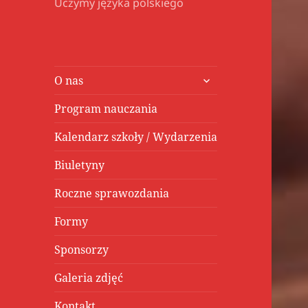
Uczymy języka polskiego
rozwiń
O nas
menu
potomne
Program nauczania
Kalendarz szkoły / Wydarzenia
Biuletyny
Roczne sprawozdania
Formy
Sponsorzy
Galeria zdjęć
Kontakt