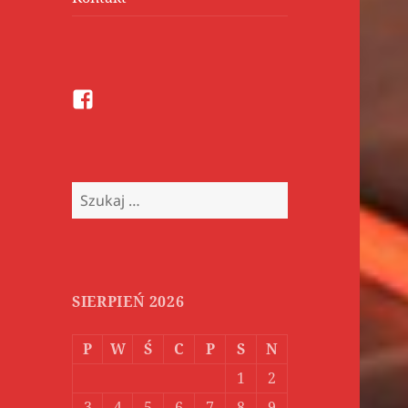
Facebook
Szukaj:
SIERPIEŃ 2026
P
W
Ś
C
P
S
N
1
2
3
4
5
6
7
8
9